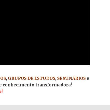
OS
,
GRUPOS DE ESTUDOS
,
SEMINÁRIOS
e
de conhecimento transformadora!
o!